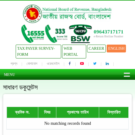
09643717171
e-Return Hotline Number
TAX PAYER SURVEY-
WEB
CAREER
ENGLISH
FORM
PORTAL
প্রশ্ন
যোগাযোগ
ওয়েবমেইল
MENU
সাধারণ ডকুমেন্টস
ক্রমিক নং.
বিষয়
প্রকাশের তারিখ
বিস্তারিত
No matching records found