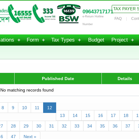
TAX PAYER 
09643717171
e-Return Hotline
FAQ
Cont
Number
ations
Form
Tax Types
Budget
Project
Published Date
Details
No matching records found
8
9
10
11
12
13
14
15
16
17
18
1
27
28
29
30
31
32
33
34
35
36
37
46
47
Next »