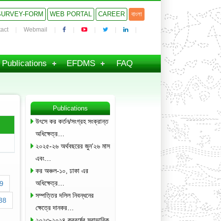
SURVEY-FORM
WEB PORTAL
CAREER
বাংলা
act
Webmail
Publications
EFDMS
FAQ
Publications
উৎসে কর কর্তন/সংগ্রহ সংক্রান্ত
অধিক্ষেত্র…
২০২৫-২৬ অর্থবছরের জুন’২৬ মাস
এবং…
কর অঞ্চল-১০, ঢাকা এর
অধিক্ষেত্র…
9
সম্পত্তির দলিল নিবন্ধনের
38
ক্ষেত্রে দানকর…
২০২৩-২০২৪ করবর্ষের স্বাভাবিক