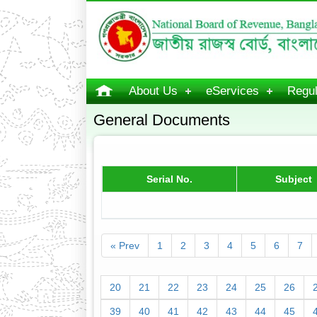
About Us
eServices
Regul
General Documents
Serial No.
Subject
« Prev
1
2
3
4
5
6
7
20
21
22
23
24
25
26
39
40
41
42
43
44
45