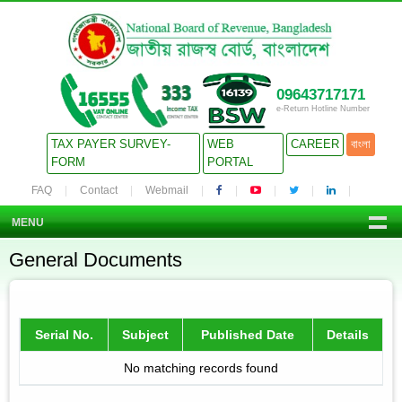
09643717171
e-Return Hotline Number
TAX PAYER SURVEY-
WEB
CAREER
বাংলা
FORM
PORTAL
FAQ
Contact
Webmail
MENU
General Documents
Serial No.
Subject
Published Date
Details
No matching records found