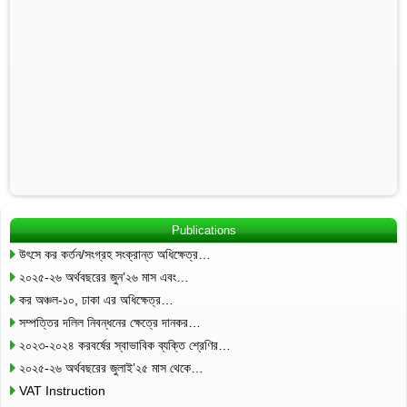
Publications
উৎসে কর কর্তন/সংগ্রহ সংক্রান্ত অধিক্ষেত্র…
২০২৫-২৬ অর্থবছরের জুন’২৬ মাস এবং…
কর অঞ্চল-১০, ঢাকা এর অধিক্ষেত্র…
সম্পত্তির দলিল নিবন্ধনের ক্ষেত্রে দানকর…
২০২৩-২০২৪ করবর্ষের স্বাভাবিক ব্যক্তি শ্রেণির…
২০২৫-২৬ অর্থবছরের জুলাই’২৫ মাস থেকে…
VAT Instruction