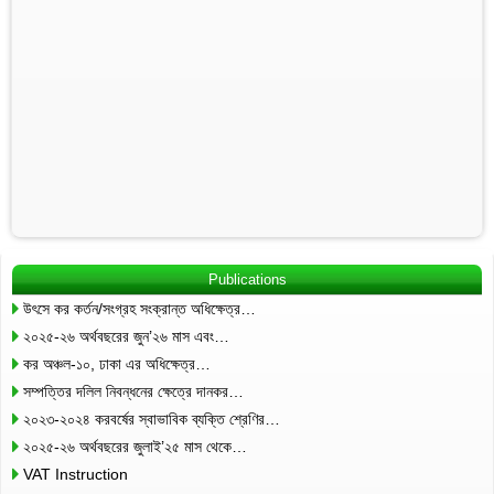
Publications
উৎসে কর কর্তন/সংগ্রহ সংক্রান্ত অধিক্ষেত্র…
২০২৫-২৬ অর্থবছরের জুন’২৬ মাস এবং…
কর অঞ্চল-১০, ঢাকা এর অধিক্ষেত্র…
সম্পত্তির দলিল নিবন্ধনের ক্ষেত্রে দানকর…
২০২৩-২০২৪ করবর্ষের স্বাভাবিক ব্যক্তি শ্রেণির…
২০২৫-২৬ অর্থবছরের জুলাই’২৫ মাস থেকে…
VAT Instruction