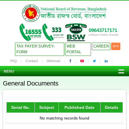
09643717171
e-Return Hotline Number
TAX PAYER SURVEY-
WEB
CAREER
বাংলা
FORM
PORTAL
FAQ
Contact
Webmail
MENU
General Documents
Serial No.
Subject
Published Date
Details
No matching records found