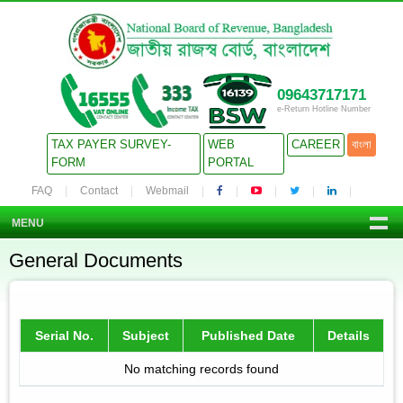
09643717171
e-Return Hotline Number
TAX PAYER SURVEY-
WEB
CAREER
বাংলা
FORM
PORTAL
FAQ
Contact
Webmail
MENU
General Documents
Serial No.
Subject
Published Date
Details
No matching records found