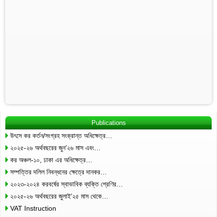
Publications
উৎসে কর কর্তন/সংগ্রহ সংক্রান্ত অধিক্ষেত্র…
২০২৫-২৬ অর্থবছরের জুন’২৬ মাস এবং…
কর অঞ্চল-১০, ঢাকা এর অধিক্ষেত্র…
সম্পত্তির দলিল নিবন্ধনের ক্ষেত্রে দানকর…
২০২৩-২০২৪ করবর্ষের স্বাভাবিক ব্যক্তি শ্রেণির…
২০২৫-২৬ অর্থবছরের জুলাই’২৫ মাস থেকে…
VAT Instruction