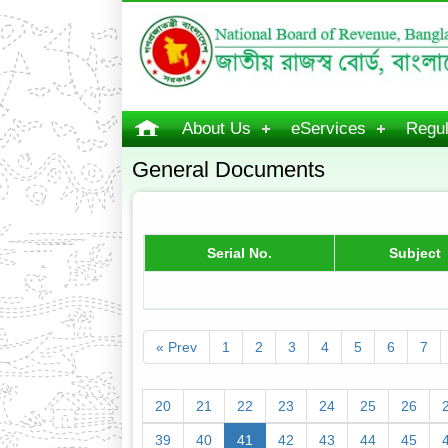
About Us
eServices
Regul
General Documents
Serial No.
Subject
« Prev
1
2
3
4
5
6
7
20
21
22
23
24
25
26
39
40
41
42
43
44
45