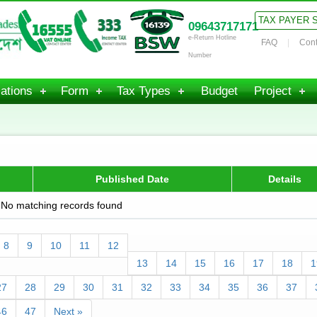
TAX PAYER 
09643717171
e-Return Hotline
FAQ
Cont
Number
ations
Form
Tax Types
Budget
Project
Published Date
Details
No matching records found
8
9
10
11
12
13
14
15
16
17
18
1
27
28
29
30
31
32
33
34
35
36
37
46
47
Next »