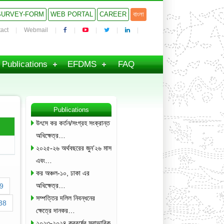
SURVEY-FORM
WEB PORTAL
CAREER
বাংলা
act
Webmail
Publications
EFDMS
FAQ
Publications
উৎসে কর কর্তন/সংগ্রহ সংক্রান্ত
অধিক্ষেত্র…
২০২৫-২৬ অর্থবছরের জুন’২৬ মাস
এবং…
কর অঞ্চল-১০, ঢাকা এর
অধিক্ষেত্র…
9
সম্পত্তির দলিল নিবন্ধনের
38
ক্ষেত্রে দানকর…
২০২৩-২০২৪ করবর্ষের স্বাভাবিক