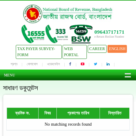
09643717171
e-Return Hotline Number
TAX PAYER SURVEY-
WEB
CAREER
ENGLISH
FORM
PORTAL
প্রশ্ন
যোগাযোগ
ওয়েবমেইল
MENU
সাধারণ ডকুমেন্টস
ক্রমিক নং.
বিষয়
প্রকাশের তারিখ
বিস্তারিত
No matching records found