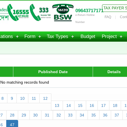
TAX PAYER 
09643717171
e-Return Hotline
FAQ
Cont
Number
ations
Form
Tax Types
Budget
Project
Published Date
Details
No matching records found
8
9
10
11
12
13
14
15
16
17
18
1
27
28
29
30
31
32
33
34
35
36
37
46
47