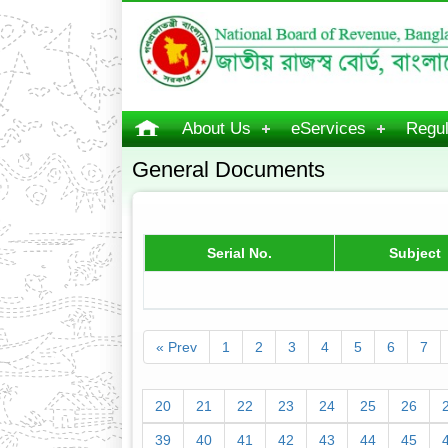
About Us
eServices
Regul
General Documents
Serial No.
Subject
« Prev
1
2
3
4
5
6
7
20
21
22
23
24
25
26
39
40
41
42
43
44
45