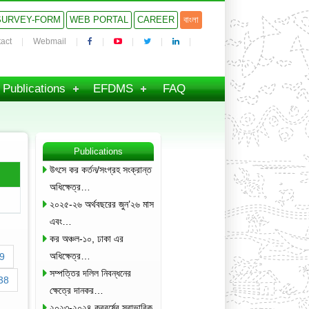
SURVEY-FORM
WEB PORTAL
CAREER
বাংলা
act
Webmail
Publications
EFDMS
FAQ
Publications
উৎসে কর কর্তন/সংগ্রহ সংক্রান্ত
অধিক্ষেত্র…
২০২৫-২৬ অর্থবছরের জুন’২৬ মাস
এবং…
কর অঞ্চল-১০, ঢাকা এর
অধিক্ষেত্র…
9
সম্পত্তির দলিল নিবন্ধনের
38
ক্ষেত্রে দানকর…
২০২৩-২০২৪ করবর্ষের স্বাভাবিক