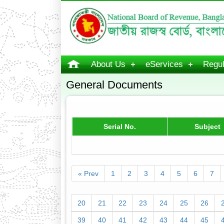
About Us
eServices
Regul
General Documents
Serial No.
Subject
« Prev
1
2
3
4
5
6
7
20
21
22
23
24
25
26
39
40
41
42
43
44
45