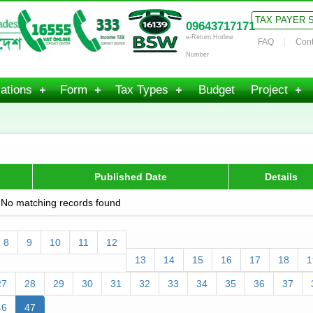
TAX PAYER 
09643717171
e-Return Hotline
FAQ
Cont
Number
ations
Form
Tax Types
Budget
Project
Published Date
Details
No matching records found
8
9
10
11
12
13
14
15
16
17
18
1
27
28
29
30
31
32
33
34
35
36
37
46
47