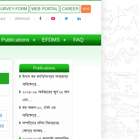
SURVEY-FORM
WEB PORTAL
CAREER
বাংলা
act
Webmail
Publications
EFDMS
FAQ
Publications
উৎসে কর কর্তন/সংগ্রহ সংক্রান্ত
অধিক্ষেত্র…
২০২৫-২৬ অর্থবছরের জুন’২৬ মাস
এবং…
কর অঞ্চল-১০, ঢাকা এর
অধিক্ষেত্র…
9
সম্পত্তির দলিল নিবন্ধনের
38
ক্ষেত্রে দানকর…
২০২৩-২০২৪ করবর্ষের স্বাভাবিক