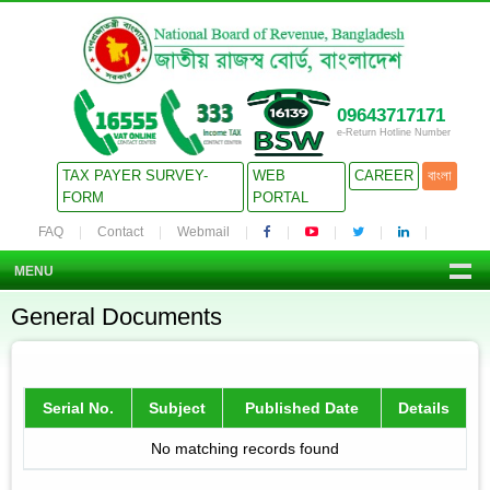
09643717171
e-Return Hotline Number
TAX PAYER SURVEY-
WEB
CAREER
বাংলা
FORM
PORTAL
FAQ
Contact
Webmail
MENU
General Documents
Serial No.
Subject
Published Date
Details
No matching records found