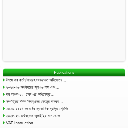
Publications
উৎসে কর কর্তন/সংগ্রহ সংক্রান্ত অধিক্ষেত্র…
২০২৫-২৬ অর্থবছরের জুন’২৬ মাস এবং…
কর অঞ্চল-১০, ঢাকা এর অধিক্ষেত্র…
সম্পত্তির দলিল নিবন্ধনের ক্ষেত্রে দানকর…
২০২৩-২০২৪ করবর্ষের স্বাভাবিক ব্যক্তি শ্রেণির…
২০২৫-২৬ অর্থবছরের জুলাই’২৫ মাস থেকে…
VAT Instruction