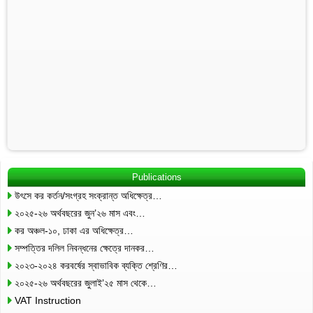
Publications
উৎসে কর কর্তন/সংগ্রহ সংক্রান্ত অধিক্ষেত্র…
২০২৫-২৬ অর্থবছরের জুন’২৬ মাস এবং…
কর অঞ্চল-১০, ঢাকা এর অধিক্ষেত্র…
সম্পত্তির দলিল নিবন্ধনের ক্ষেত্রে দানকর…
২০২৩-২০২৪ করবর্ষের স্বাভাবিক ব্যক্তি শ্রেণির…
২০২৫-২৬ অর্থবছরের জুলাই’২৫ মাস থেকে…
VAT Instruction