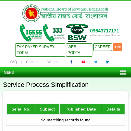
09643717171
e-Return Hotline Number
TAX PAYER SURVEY-
WEB
CAREER
বাংলা
FORM
PORTAL
FAQ
Contact
Webmail
MENU
Service Process Simplification
Serial No.
Subject
Published Date
Details
No matching records found