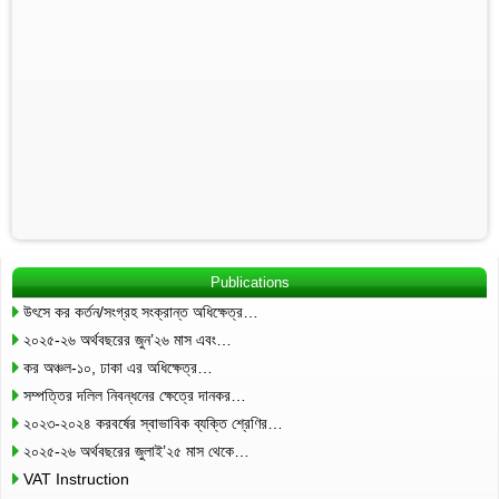
Publications
উৎসে কর কর্তন/সংগ্রহ সংক্রান্ত অধিক্ষেত্র…
২০২৫-২৬ অর্থবছরের জুন’২৬ মাস এবং…
কর অঞ্চল-১০, ঢাকা এর অধিক্ষেত্র…
সম্পত্তির দলিল নিবন্ধনের ক্ষেত্রে দানকর…
২০২৩-২০২৪ করবর্ষের স্বাভাবিক ব্যক্তি শ্রেণির…
২০২৫-২৬ অর্থবছরের জুলাই’২৫ মাস থেকে…
VAT Instruction