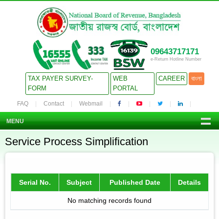
09643717171
e-Return Hotline Number
TAX PAYER SURVEY-
WEB
CAREER
বাংলা
FORM
PORTAL
FAQ
Contact
Webmail
MENU
Service Process Simplification
Serial No.
Subject
Published Date
Details
No matching records found