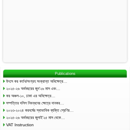
Publications
উৎসে কর কর্তন/সংগ্রহ সংক্রান্ত অধিক্ষেত্র…
২০২৫-২৬ অর্থবছরের জুন’২৬ মাস এবং…
কর অঞ্চল-১০, ঢাকা এর অধিক্ষেত্র…
সম্পত্তির দলিল নিবন্ধনের ক্ষেত্রে দানকর…
২০২৩-২০২৪ করবর্ষের স্বাভাবিক ব্যক্তি শ্রেণির…
২০২৫-২৬ অর্থবছরের জুলাই’২৫ মাস থেকে…
VAT Instruction