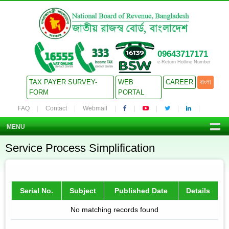
09643717171
e-Return Hotline Number
TAX PAYER SURVEY-
WEB
CAREER
বাংলা
FORM
PORTAL
FAQ
Contact
Webmail
MENU
Service Process Simplification
Serial No.
Subject
Published Date
Details
No matching records found