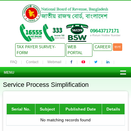
09643717171
e-Return Hotline Number
TAX PAYER SURVEY-
WEB
CAREER
বাংলা
FORM
PORTAL
FAQ
Contact
Webmail
MENU
Service Process Simplification
Serial No.
Subject
Published Date
Details
No matching records found