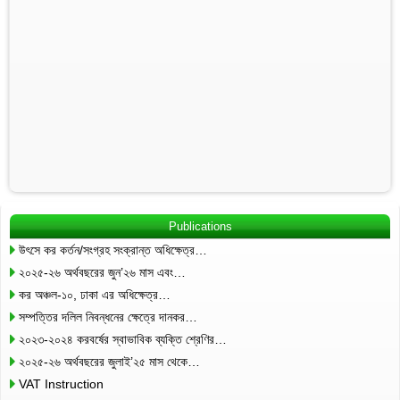
Publications
উৎসে কর কর্তন/সংগ্রহ সংক্রান্ত অধিক্ষেত্র…
২০২৫-২৬ অর্থবছরের জুন’২৬ মাস এবং…
কর অঞ্চল-১০, ঢাকা এর অধিক্ষেত্র…
সম্পত্তির দলিল নিবন্ধনের ক্ষেত্রে দানকর…
২০২৩-২০২৪ করবর্ষের স্বাভাবিক ব্যক্তি শ্রেণির…
২০২৫-২৬ অর্থবছরের জুলাই’২৫ মাস থেকে…
VAT Instruction