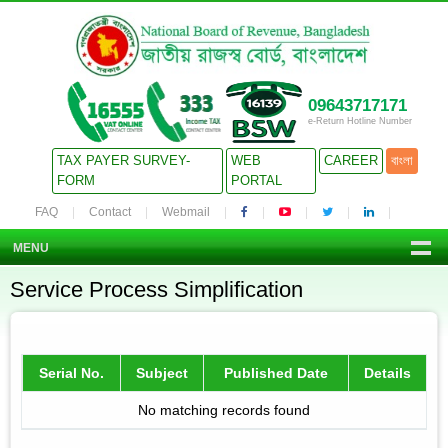
09643717171
e-Return Hotline Number
TAX PAYER SURVEY-
WEB
CAREER
বাংলা
FORM
PORTAL
FAQ
Contact
Webmail
MENU
Service Process Simplification
Serial No.
Subject
Published Date
Details
No matching records found