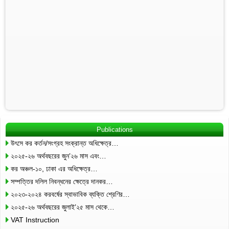
Publications
উৎসে কর কর্তন/সংগ্রহ সংক্রান্ত অধিক্ষেত্র…
২০২৫-২৬ অর্থবছরের জুন’২৬ মাস এবং…
কর অঞ্চল-১০, ঢাকা এর অধিক্ষেত্র…
সম্পত্তির দলিল নিবন্ধনের ক্ষেত্রে দানকর…
২০২৩-২০২৪ করবর্ষের স্বাভাবিক ব্যক্তি শ্রেণির…
২০২৫-২৬ অর্থবছরের জুলাই’২৫ মাস থেকে…
VAT Instruction