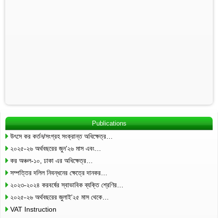
Publications
উৎসে কর কর্তন/সংগ্রহ সংক্রান্ত অধিক্ষেত্র…
২০২৫-২৬ অর্থবছরের জুন’২৬ মাস এবং…
কর অঞ্চল-১০, ঢাকা এর অধিক্ষেত্র…
সম্পত্তির দলিল নিবন্ধনের ক্ষেত্রে দানকর…
২০২৩-২০২৪ করবর্ষের স্বাভাবিক ব্যক্তি শ্রেণির…
২০২৫-২৬ অর্থবছরের জুলাই’২৫ মাস থেকে…
VAT Instruction