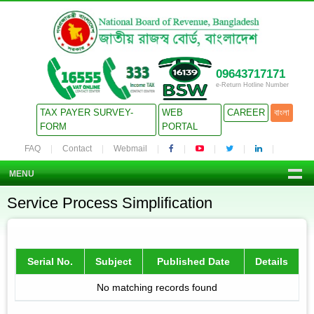
09643717171
e-Return Hotline Number
TAX PAYER SURVEY-
WEB
CAREER
বাংলা
FORM
PORTAL
FAQ
Contact
Webmail
MENU
Service Process Simplification
Serial No.
Subject
Published Date
Details
No matching records found