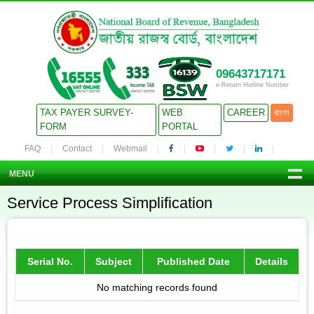
09643717171
e-Return Hotline Number
TAX PAYER SURVEY-
WEB
CAREER
বাংলা
FORM
PORTAL
FAQ
Contact
Webmail
MENU
Service Process Simplification
Serial No.
Subject
Published Date
Details
No matching records found