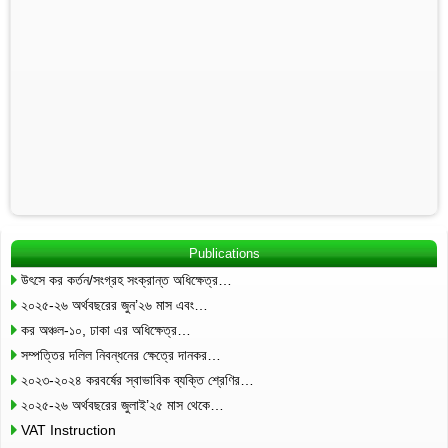
Publications
উৎসে কর কর্তন/সংগ্রহ সংক্রান্ত অধিক্ষেত্র…
২০২৫-২৬ অর্থবছরের জুন’২৬ মাস এবং…
কর অঞ্চল-১০, ঢাকা এর অধিক্ষেত্র…
সম্পত্তির দলিল নিবন্ধনের ক্ষেত্রে দানকর…
২০২৩-২০২৪ করবর্ষের স্বাভাবিক ব্যক্তি শ্রেণির…
২০২৫-২৬ অর্থবছরের জুলাই’২৫ মাস থেকে…
VAT Instruction