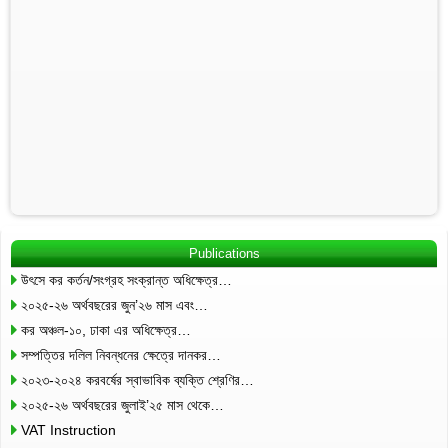
Publications
উৎসে কর কর্তন/সংগ্রহ সংক্রান্ত অধিক্ষেত্র…
২০২৫-২৬ অর্থবছরের জুন’২৬ মাস এবং…
কর অঞ্চল-১০, ঢাকা এর অধিক্ষেত্র…
সম্পত্তির দলিল নিবন্ধনের ক্ষেত্রে দানকর…
২০২৩-২০২৪ করবর্ষের স্বাভাবিক ব্যক্তি শ্রেণির…
২০২৫-২৬ অর্থবছরের জুলাই’২৫ মাস থেকে…
VAT Instruction