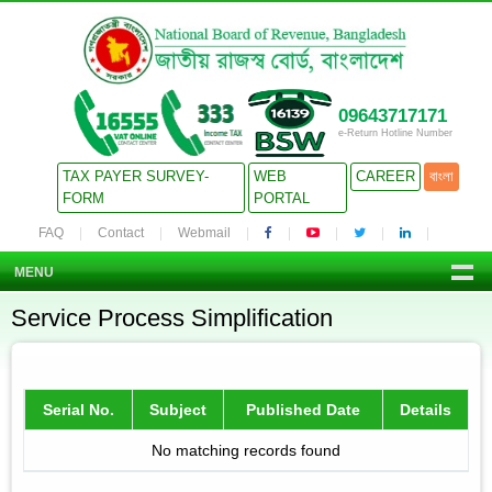
09643717171
e-Return Hotline Number
TAX PAYER SURVEY-
WEB
CAREER
বাংলা
FORM
PORTAL
FAQ
Contact
Webmail
MENU
Service Process Simplification
Serial No.
Subject
Published Date
Details
No matching records found