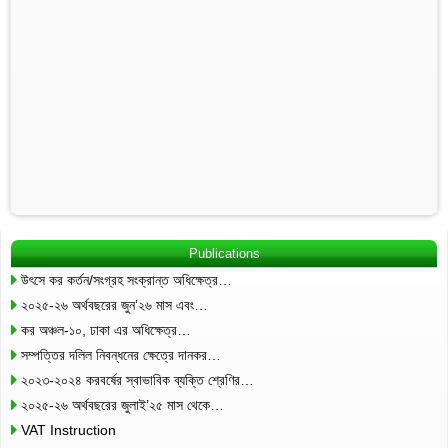
Publications
উৎসে কর কর্তন/সংগ্রহ সংক্রান্ত অধিক্ষেত্র…
২০২৫-২৬ অর্থবছরের জুন’২৬ মাস এবং…
কর অঞ্চল-১০, ঢাকা এর অধিক্ষেত্র…
সম্পত্তির দলিল নিবন্ধনের ক্ষেত্রে দানকর…
২০২৩-২০২৪ করবর্ষের স্বাভাবিক ব্যক্তি শ্রেণির…
২০২৫-২৬ অর্থবছরের জুলাই’২৫ মাস থেকে…
VAT Instruction