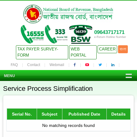
09643717171
e-Return Hotline Number
TAX PAYER SURVEY-
WEB
CAREER
বাংলা
FORM
PORTAL
FAQ
Contact
Webmail
MENU
Service Process Simplification
Serial No.
Subject
Published Date
Details
No matching records found