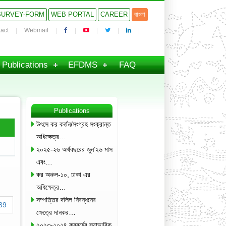
SURVEY-FORM
WEB PORTAL
CAREER
বাংলা
act
Webmail
Publications
EFDMS
FAQ
Publications
উৎসে কর কর্তন/সংগ্রহ সংক্রান্ত
অধিক্ষেত্র…
২০২৫-২৬ অর্থবছরের জুন’২৬ মাস
এবং…
কর অঞ্চল-১০, ঢাকা এর
অধিক্ষেত্র…
সম্পত্তির দলিল নিবন্ধনের
39
ক্ষেত্রে দানকর…
২০২৩-২০২৪ করবর্ষের স্বাভাবিক