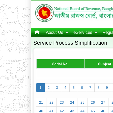
About Us
eServices
Regul
Service Process Simplification
Serial No.
Subject
1
2
3
4
5
6
7
8
9
21
22
23
24
25
26
27
40
41
42
43
44
45
46