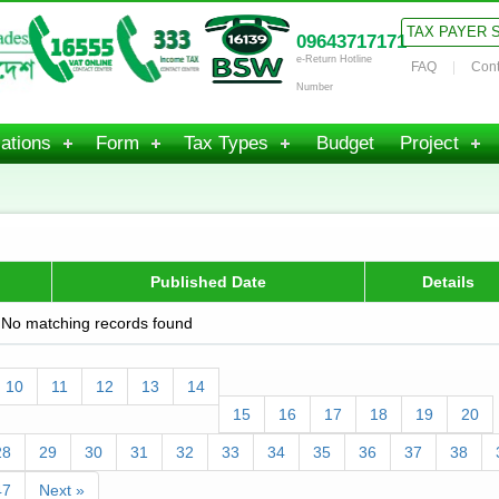
TAX PAYER 
09643717171
e-Return Hotline
FAQ
Cont
Number
ations
Form
Tax Types
Budget
Project
Published Date
Details
No matching records found
10
11
12
13
14
15
16
17
18
19
20
28
29
30
31
32
33
34
35
36
37
38
47
Next »