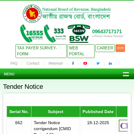
09643717171
e-Return Hotline Number
TAX PAYER SURVEY-
WEB
CAREER
বাংলা
FORM
PORTAL
FAQ
Contact
Webmail
MENU
Tender Notice
Serial No.
Subject
Published Date
662
Tender Notice
18-12-2025
corrigendum [CMID