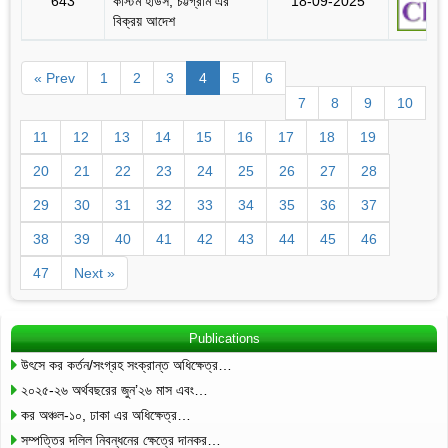
643
কাস্টম হাউস, চট্টগ্রাম এর
18-09-2025
বিক্রয় আদেশ
« Prev
1
2
3
4
5
6
7
8
9
10
11
12
13
14
15
16
17
18
19
20
21
22
23
24
25
26
27
28
29
30
31
32
33
34
35
36
37
38
39
40
41
42
43
44
45
46
47
Next »
Publications
উৎসে কর কর্তন/সংগ্রহ সংক্রান্ত অধিক্ষেত্র…
২০২৫-২৬ অর্থবছরের জুন’২৬ মাস এবং…
কর অঞ্চল-১০, ঢাকা এর অধিক্ষেত্র…
সম্পত্তির দলিল নিবন্ধনের ক্ষেত্রে দানকর…