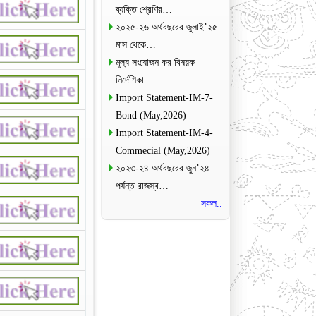
ব্যক্তি শ্রেণির…
২০২৫-২৬ অর্থবছরের জুলাই’২৫
মাস থেকে…
মূল্য সংযোজন কর বিষয়ক
নির্দেশিকা
Import Statement-IM-7-
Bond (May,2026)
Import Statement-IM-4-
Commecial (May,2026)
২০২৩-২৪ অর্থবছরের জুন’২৪
পর্যন্ত রাজস্ব…
সকল..