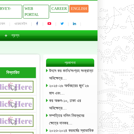
URVEY-
WEB
CAREER
ENGLISH
PORTAL
াযোগ
ওয়েবমেইল
প্রশ্ন
প্রকাশনা
উৎসে কর কর্তন/সংগ্রহ সংক্রান্ত
বিস্তারিত
অধিক্ষেত্র…
২০২৫-২৬ অর্থবছরের জুন’২৬
মাস এবং…
কর অঞ্চল-১০, ঢাকা এর
অধিক্ষেত্র…
সম্পত্তির দলিল নিবন্ধনের
ক্ষেত্রে দানকর…
২০২৩-২০২৪ করবর্ষের স্বাভাবিক