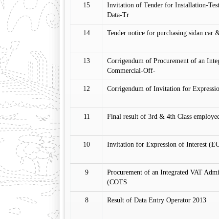
15
Invitation of Tender for Installation-T
Data-Tr
14
Tender notice for purchasing sidan car
13
Corrigendum of Procurement of an Inte
Commercial-Off-
12
Corrigendum of Invitation for Expressio
11
Final result of 3rd & 4th Class employe
10
Invitation for Expression of Interest (E
9
Procurement of an Integrated VAT Adm
(COTS
8
Result of Data Entry Operator 2013