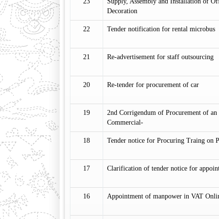
23
Supply, Assembly and Installation of Of
Decoration
22
Tender notification for rental microbus
21
Re-advertisement for staff outsourcing
20
Re-tender for procurement of car
19
2nd Corrigendum of Procurement of an 
Commercial-
18
Tender notice for Procuring Traing on
17
Clarification of tender notice for app
16
Appointment of manpower in VAT Onlin