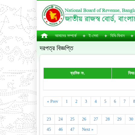
আমাদের সম্পর্কে
ই-সেবা
বিধি-বিধান
দরপত্র বিজ্ঞপ্তি
ক্রমিক নং.
বিষয়
« Prev
1
2
3
4
5
6
7
23
24
25
26
27
28
29
30
45
46
47
Next »