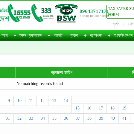
TAX PAYER S
09643717171
FORM
e-Return Hotline Number
প্রশ্ন
যোগ
ফরম
ট্যাক্স প্রকারভেদ
বাজেট
প্রকল্প
প্রকাশনা
ইএফডিএমএস
প্রকাশের তারিখ
ব
No matching records found
8
9
10
11
12
13
14
15
16
17
18
19
31
32
33
34
35
36
37
38
39
40
41