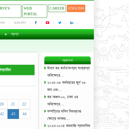
URVEY-
WEB
CAREER
ENGLISH
PORTAL
াযোগ
ওয়েবমেইল
প্রশ্ন
প্রকাশনা
উৎসে কর কর্তন/সংগ্রহ সংক্রান্ত
িস্তারিত
অধিক্ষেত্র…
২০২৫-২৬ অর্থবছরের জুন’২৬
মাস এবং…
কর অঞ্চল-১০, ঢাকা এর
20
21
22
অধিক্ষেত্র…
সম্পত্তির দলিল নিবন্ধনের
42
43
44
ক্ষেত্রে দানকর…
২০২৩-২০২৪ করবর্ষের স্বাভাবিক