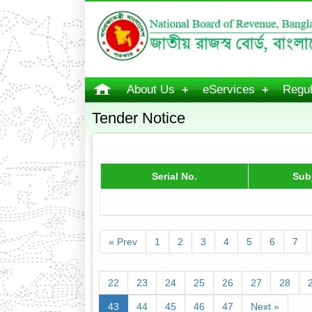
About Us
eServices
Regul
Tender Notice
Serial No.
Sub
« Prev
1
2
3
4
5
6
7
22
23
24
25
26
27
28
43
44
45
46
47
Next »