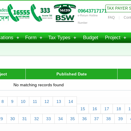
TAX PAYER 
09643717171
e-Return Hotline
FAQ
Cont
Number
ations
Form
Tax Types
Budget
Project
ject
Published Date
No matching records found
8
9
10
11
12
13
14
15
16
17
18
1
29
30
31
32
33
34
35
36
37
38
39