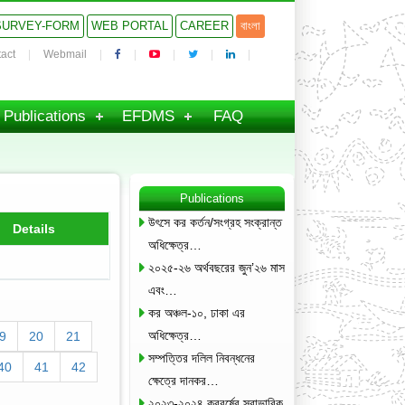
SURVEY-FORM
WEB PORTAL
CAREER
বাংলা
act
Webmail
Publications
EFDMS
FAQ
Publications
উৎসে কর কর্তন/সংগ্রহ সংক্রান্ত
Details
অধিক্ষেত্র…
২০২৫-২৬ অর্থবছরের জুন’২৬ মাস
এবং…
কর অঞ্চল-১০, ঢাকা এর
অধিক্ষেত্র…
9
20
21
সম্পত্তির দলিল নিবন্ধনের
40
41
42
ক্ষেত্রে দানকর…
২০২৩-২০২৪ করবর্ষের স্বাভাবিক