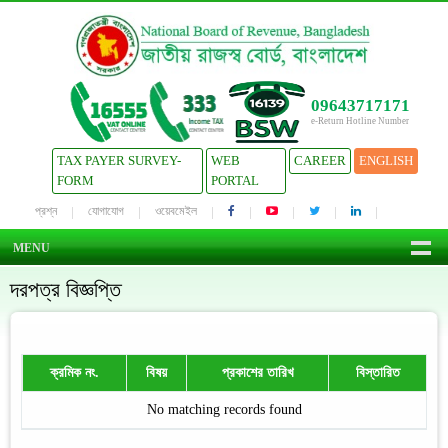
09643717171
e-Return Hotline Number
TAX PAYER SURVEY-
WEB
CAREER
ENGLISH
FORM
PORTAL
প্রশ্ন
যোগাযোগ
ওয়েবমেইল
MENU
দরপত্র বিজ্ঞপ্তি
ক্রমিক নং.
বিষয়
প্রকাশের তারিখ
বিস্তারিত
No matching records found