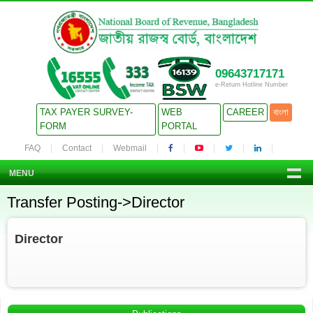
09643717171
e-Return Hotline Number
TAX PAYER SURVEY-
WEB
CAREER
বাংলা
FORM
PORTAL
FAQ
Contact
Webmail
MENU
Transfer Posting->Director
Director