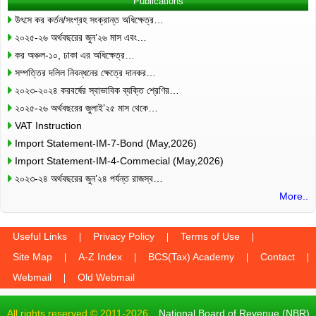
Publications
উৎসে কর কর্তন/সংগ্রহ সংক্রান্ত অধিক্ষেত্র…
২০২৫-২৬ অর্থবছরের জুন’২৬ মাস এবং…
কর অঞ্চল-১০, ঢাকা এর অধিক্ষেত্র…
সম্পত্তির দলিল নিবন্ধনের ক্ষেত্রে দানকর…
২০২৩-২০২৪ করবর্ষের স্বাভাবিক ব্যক্তি শ্রেণির…
২০২৫-২৬ অর্থবছরের জুলাই’২৫ মাস থেকে…
VAT Instruction
Import Statement-IM-7-Bond (May,2026)
Import Statement-IM-4-Commecial (May,2026)
২০২৩-২৪ অর্থবছরের জুন’২৪ পর্যন্ত রাজস্ব…
More..
Useful Links
Privacy Policy
Terms of Use
Site Map
A-Z Index
BCS(Tax) Academy
Contact
Webmail
Old Webmail
All rights reserved © 2011-2026
National Board of Revenue (NBR)