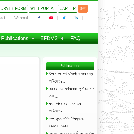
SURVEY-FORM
WEB PORTAL
CAREER
বাংলা
act
Webmail
Publications
EFDMS
FAQ
Publications
উৎসে কর কর্তন/সংগ্রহ সংক্রান্ত
অধিক্ষেত্র…
২০২৫-২৬ অর্থবছরের জুন’২৬ মাস
এবং…
কর অঞ্চল-১০, ঢাকা এর
অধিক্ষেত্র…
সম্পত্তির দলিল নিবন্ধনের
ক্ষেত্রে দানকর…
২০২৩-২০২৪ করবর্ষের স্বাভাবিক