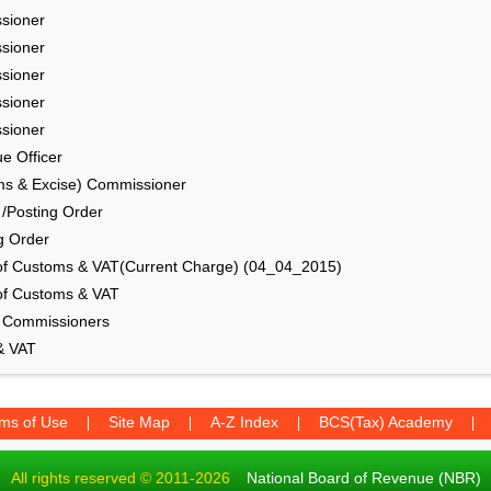
sioner
sioner
sioner
sioner
sioner
e Officer
ms & Excise) Commissioner
 /Posting Order
g Order
of Customs & VAT(Current Charge) (04_04_2015)
of Customs & VAT
T Commissioners
& VAT
ms of Use
Site Map
A-Z Index
BCS(Tax) Academy
All rights reserved © 2011-2026
National Board of Revenue (NBR)