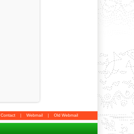
Contact
Webmail
Old Webmail