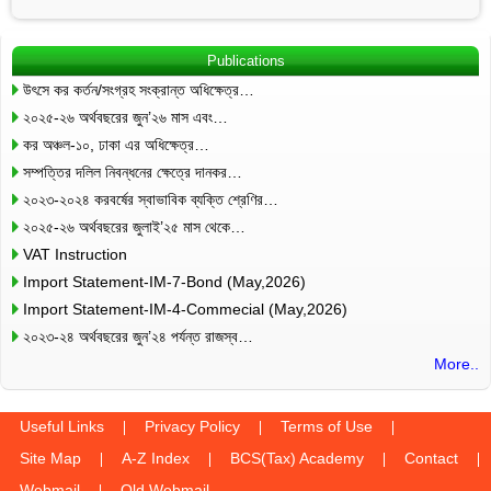
Publications
উৎসে কর কর্তন/সংগ্রহ সংক্রান্ত অধিক্ষেত্র…
২০২৫-২৬ অর্থবছরের জুন’২৬ মাস এবং…
কর অঞ্চল-১০, ঢাকা এর অধিক্ষেত্র…
সম্পত্তির দলিল নিবন্ধনের ক্ষেত্রে দানকর…
২০২৩-২০২৪ করবর্ষের স্বাভাবিক ব্যক্তি শ্রেণির…
২০২৫-২৬ অর্থবছরের জুলাই’২৫ মাস থেকে…
VAT Instruction
Import Statement-IM-7-Bond (May,2026)
Import Statement-IM-4-Commecial (May,2026)
২০২৩-২৪ অর্থবছরের জুন’২৪ পর্যন্ত রাজস্ব…
More..
Useful Links
Privacy Policy
Terms of Use
Site Map
A-Z Index
BCS(Tax) Academy
Contact
Webmail
Old Webmail