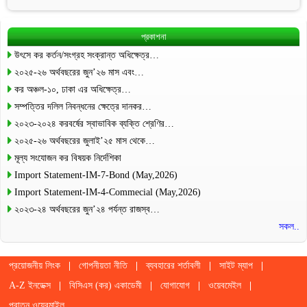
প্রকাশনা
উৎসে কর কর্তন/সংগ্রহ সংক্রান্ত অধিক্ষেত্র…
২০২৫-২৬ অর্থবছরের জুন’২৬ মাস এবং…
কর অঞ্চল-১০, ঢাকা এর অধিক্ষেত্র…
সম্পত্তির দলিল নিবন্ধনের ক্ষেত্রে দানকর…
২০২৩-২০২৪ করবর্ষের স্বাভাবিক ব্যক্তি শ্রেণির…
২০২৫-২৬ অর্থবছরের জুলাই’২৫ মাস থেকে…
মূল্য সংযোজন কর বিষয়ক নির্দেশিকা
Import Statement-IM-7-Bond (May,2026)
Import Statement-IM-4-Commecial (May,2026)
২০২৩-২৪ অর্থবছরের জুন’২৪ পর্যন্ত রাজস্ব…
সকল..
প্রয়োজনীয় লিংক
গোপনীয়তা নীতি
ব্যবহারের শর্তাবলী
সাইট ম্যাপ
A-Z ইনডেক্স
বিসিএস (কর) একাডেমী
যোগাযোগ
ওয়েবমেইল
পুরাতন ওয়েবমাইল