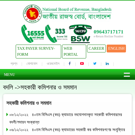
09643717171
e-Return Hotline Number
TAX PAYER SURVEY-
WEB
CAREER
ENGLISH
FORM
PORTAL
প্রশ্ন
যোগাযোগ
ওয়েবমেইল
MENU
বদলি ->সহকারী কমিশনার ও সমমান
সহকারী কমিশনার ও সমমান
০৮/১২/২০২২ ৪০তম বিসিএস (কর) ক্যাডারে নবযোগদানকৃত সহকারী কমিশনারদের
বদলী/পদায়ন সংক্রান্ত
০৬/১২/২০২২ ৪০তম বিসিএস (কর) ক্যাডারের সহকারী কর কমিশনারগণের সংযুক্তির