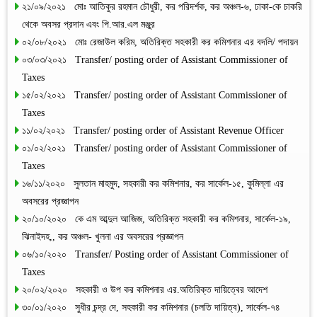
২১/০৯/২০২১ মোঃ আতিকুর রহমান চৌধুরী, কর পরিদর্শক, কর অঞ্চল-৬, ঢাকা-কে চাকরি
থেকে অবসর প্রদান এবং পি.আর.এল মঞ্জুর
০২/০৮/২০২১ মোঃ রেজাউল করিম, অতিরিক্ত সহকারী কর কমিশনার এর বদলি/ পদায়ন
০৩/০৩/২০২১ Transfer/ posting order of Assistant Commissioner of
Taxes
১৫/০২/২০২১ Transfer/ posting order of Assistant Commissioner of
Taxes
১১/০২/২০২১ Transfer/ posting order of Assistant Revenue Officer
০১/০২/২০২১ Transfer/ posting order of Assistant Commissioner of
Taxes
১৬/১১/২০২০ সুলতান মাহমুদ, সহকারী কর কমিশনার, কর সার্কেল-১৫, কুমিল্লা এর
অবসরের প্রজ্ঞাপন
২০/১০/২০২০ কে এম আব্দুল আজিজ, অতিরিক্ত সহকারী কর কমিশনার, সার্কেল-১৯,
ঝিনাইদহ,, কর অঞ্চল- খুলনা এর অবসরের প্রজ্ঞাপন
০৬/১০/২০২০ Transfer/ Posting order of Assistant Commissioner of
Taxes
২০/০২/২০২০ সহকারী ও উপ কর কমিশনার এর.অতিরিক্ত দায়িত্বের আদেশ
৩০/০১/২০২০ সুধীর চন্দ্র দে, সহকারী কর কমিশনার (চলতি দায়িত্ব), সার্কেল-৭৪