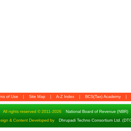
ms of Use
Site Map
A-Z Index
BCS(Tax) Academy
All rights reserved © 2011-2026
National Board of Revenue (NBR)
sign & Content Developed by
Dhrupadi Techno Consortium Ltd. (DT