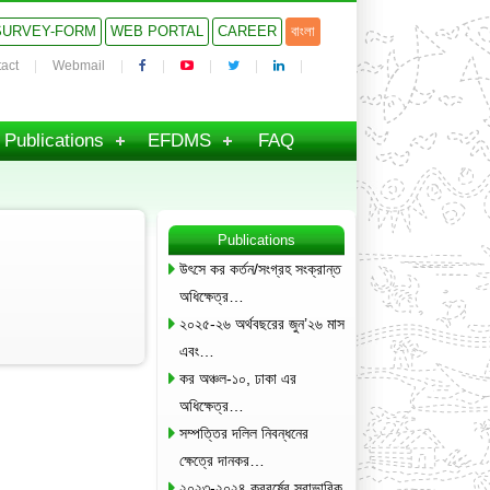
SURVEY-FORM
WEB PORTAL
CAREER
বাংলা
act
Webmail
Publications
EFDMS
FAQ
Publications
উৎসে কর কর্তন/সংগ্রহ সংক্রান্ত
অধিক্ষেত্র…
২০২৫-২৬ অর্থবছরের জুন’২৬ মাস
এবং…
কর অঞ্চল-১০, ঢাকা এর
অধিক্ষেত্র…
সম্পত্তির দলিল নিবন্ধনের
ক্ষেত্রে দানকর…
২০২৩-২০২৪ করবর্ষের স্বাভাবিক