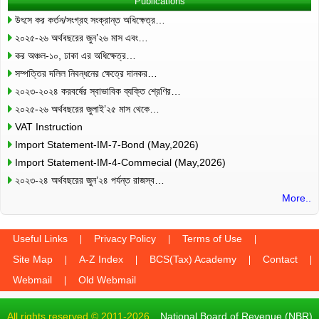
Publications
উৎসে কর কর্তন/সংগ্রহ সংক্রান্ত অধিক্ষেত্র…
২০২৫-২৬ অর্থবছরের জুন’২৬ মাস এবং…
কর অঞ্চল-১০, ঢাকা এর অধিক্ষেত্র…
সম্পত্তির দলিল নিবন্ধনের ক্ষেত্রে দানকর…
২০২৩-২০২৪ করবর্ষের স্বাভাবিক ব্যক্তি শ্রেণির…
২০২৫-২৬ অর্থবছরের জুলাই’২৫ মাস থেকে…
VAT Instruction
Import Statement-IM-7-Bond (May,2026)
Import Statement-IM-4-Commecial (May,2026)
২০২৩-২৪ অর্থবছরের জুন’২৪ পর্যন্ত রাজস্ব…
More..
Useful Links
Privacy Policy
Terms of Use
Site Map
A-Z Index
BCS(Tax) Academy
Contact
Webmail
Old Webmail
All rights reserved © 2011-2026
National Board of Revenue (NBR)