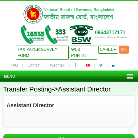
09643717171
e-Return Hotline Number
TAX PAYER SURVEY-
WEB
CAREER
বাংলা
FORM
PORTAL
FAQ
Contact
Webmail
MENU
Transfer Posting->Assistant Director
Assistant Director