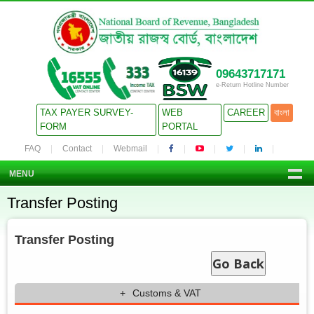
09643717171
e-Return Hotline Number
TAX PAYER SURVEY-
WEB
CAREER
বাংলা
FORM
PORTAL
FAQ
Contact
Webmail
MENU
Transfer Posting
Transfer Posting
Go Back
Customs & VAT