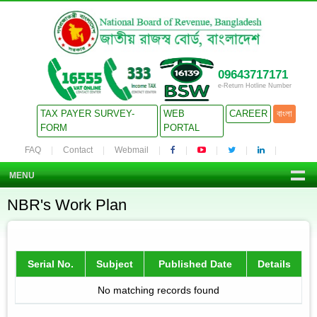
09643717171
e-Return Hotline Number
TAX PAYER SURVEY-
WEB
CAREER
বাংলা
FORM
PORTAL
FAQ
Contact
Webmail
MENU
NBR's Work Plan
Serial No.
Subject
Published Date
Details
No matching records found