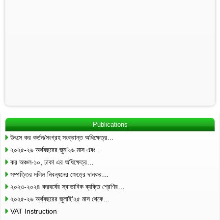
Publications
উৎসে কর কর্তন/সংগ্রহ সংক্রান্ত অধিক্ষেত্র…
২০২৫-২৬ অর্থবছরের জুন’২৬ মাস এবং…
কর অঞ্চল-১০, ঢাকা এর অধিক্ষেত্র…
সম্পত্তির দলিল নিবন্ধনের ক্ষেত্রে দানকর…
২০২৩-২০২৪ করবর্ষের স্বাভাবিক ব্যক্তি শ্রেণির…
২০২৫-২৬ অর্থবছরের জুলাই’২৫ মাস থেকে…
VAT Instruction