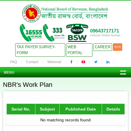
09643717171
e-Return Hotline Number
TAX PAYER SURVEY-
WEB
CAREER
বাংলা
FORM
PORTAL
FAQ
Contact
Webmail
MENU
NBR's Work Plan
Serial No.
Subject
Published Date
Details
No matching records found