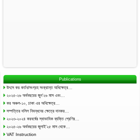
Publications
উৎসে কর কর্তন/সংগ্রহ সংক্রান্ত অধিক্ষেত্র…
২০২৫-২৬ অর্থবছরের জুন’২৬ মাস এবং…
কর অঞ্চল-১০, ঢাকা এর অধিক্ষেত্র…
সম্পত্তির দলিল নিবন্ধনের ক্ষেত্রে দানকর…
২০২৩-২০২৪ করবর্ষের স্বাভাবিক ব্যক্তি শ্রেণির…
২০২৫-২৬ অর্থবছরের জুলাই’২৫ মাস থেকে…
VAT Instruction