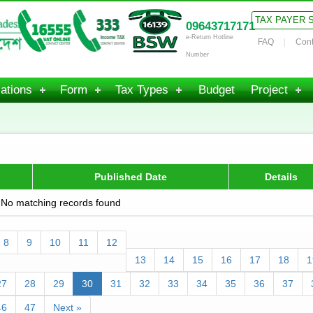
TAX PAYER 
09643717171
e-Return Hotline
FAQ
Cont
Number
ations
Form
Tax Types
Budget
Project
Published Date
Details
No matching records found
8
9
10
11
12
13
14
15
16
17
18
1
27
28
29
30
31
32
33
34
35
36
37
46
47
Next »