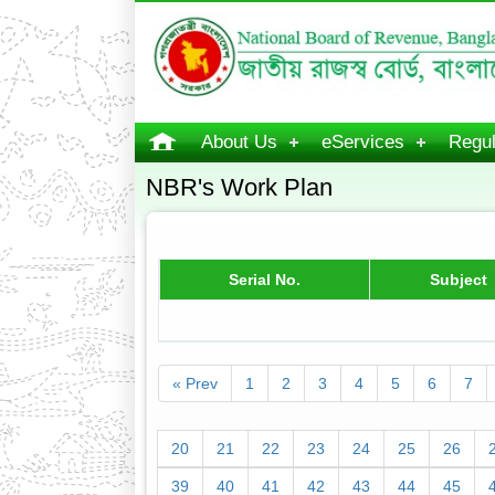
About Us
eServices
Regul
NBR's Work Plan
Serial No.
Subject
« Prev
1
2
3
4
5
6
7
20
21
22
23
24
25
26
39
40
41
42
43
44
45