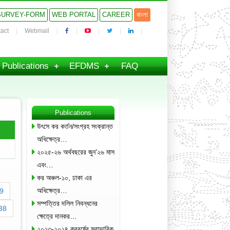
SURVEY-FORM
WEB PORTAL
CAREER
বাংলা
act
Webmail
Publications
EFDMS
FAQ
Publications
উৎসে কর কর্তন/সংগ্রহ সংক্রান্ত
অধিক্ষেত্র…
২০২৫-২৬ অর্থবছরের জুন’২৬ মাস
এবং…
কর অঞ্চল-১০, ঢাকা এর
অধিক্ষেত্র…
9
সম্পত্তির দলিল নিবন্ধনের
38
ক্ষেত্রে দানকর…
২০২৩-২০২৪ করবর্ষের স্বাভাবিক