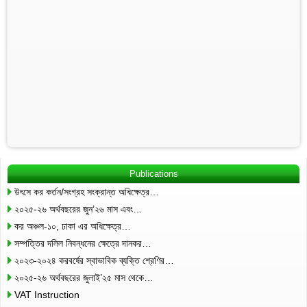
Publications
উৎসে কর কর্তন/সংগ্রহ সংক্রান্ত অধিক্ষেত্র…
২০২৫-২৬ অর্থবছরের জুন’২৬ মাস এবং…
কর অঞ্চল-১০, ঢাকা এর অধিক্ষেত্র…
সম্পত্তির দলিল নিবন্ধনের ক্ষেত্রে দানকর…
২০২৩-২০২৪ করবর্ষের স্বাভাবিক ব্যক্তি শ্রেণির…
২০২৫-২৬ অর্থবছরের জুলাই’২৫ মাস থেকে…
VAT Instruction