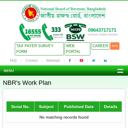
09643717171
e-Return Hotline Number
TAX PAYER SURVEY-
WEB
CAREER
বাংলা
FORM
PORTAL
FAQ
Contact
Webmail
MENU
NBR's Work Plan
Serial No.
Subject
Published Date
Details
No matching records found