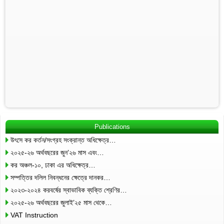
Publications
উৎসে কর কর্তন/সংগ্রহ সংক্রান্ত অধিক্ষেত্র…
২০২৫-২৬ অর্থবছরের জুন’২৬ মাস এবং…
কর অঞ্চল-১০, ঢাকা এর অধিক্ষেত্র…
সম্পত্তির দলিল নিবন্ধনের ক্ষেত্রে দানকর…
২০২৩-২০২৪ করবর্ষের স্বাভাবিক ব্যক্তি শ্রেণির…
২০২৫-২৬ অর্থবছরের জুলাই’২৫ মাস থেকে…
VAT Instruction