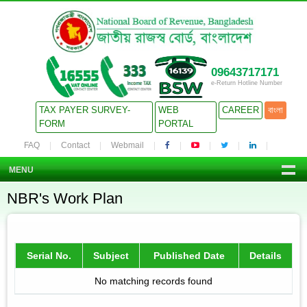
09643717171
e-Return Hotline Number
TAX PAYER SURVEY-
WEB
CAREER
বাংলা
FORM
PORTAL
FAQ
Contact
Webmail
MENU
NBR's Work Plan
Serial No.
Subject
Published Date
Details
No matching records found