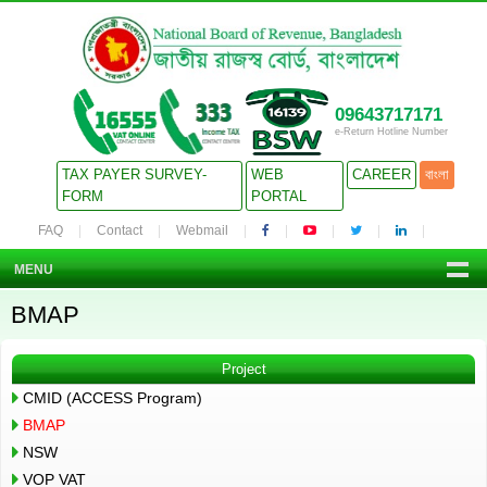
09643717171
e-Return Hotline Number
TAX PAYER SURVEY-
WEB
CAREER
বাংলা
FORM
PORTAL
FAQ
Contact
Webmail
MENU
BMAP
Project
CMID (ACCESS Program)
BMAP
NSW
VOP VAT