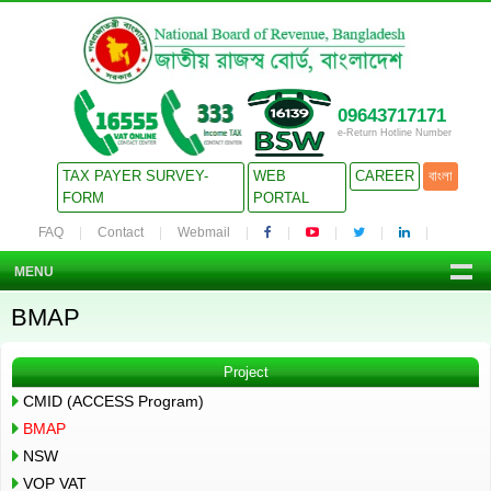
09643717171
e-Return Hotline Number
TAX PAYER SURVEY-
WEB
CAREER
বাংলা
FORM
PORTAL
FAQ
Contact
Webmail
MENU
BMAP
Project
CMID (ACCESS Program)
BMAP
NSW
VOP VAT