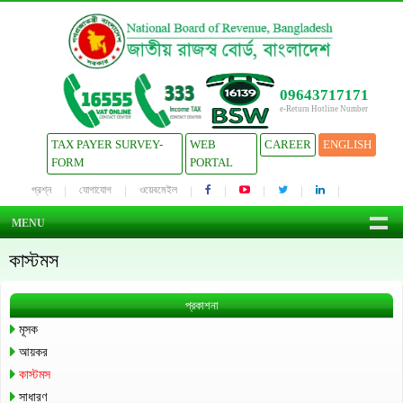
09643717171
e-Return Hotline Number
TAX PAYER SURVEY-
WEB
CAREER
ENGLISH
FORM
PORTAL
প্রশ্ন
যোগাযোগ
ওয়েবমেইল
MENU
কাস্টমস
প্রকাশনা
মূসক
আয়কর
কাস্টমস
সাধারণ