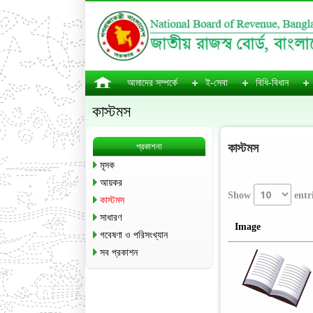
আমাদের সম্পর্কে
ই-সেবা
বিধি-বিধান
কাস্টমস
প্রকাশনা
কাস্টমস
মূসক
আয়কর
Show
entr
কাস্টমস
সাধারণ
Image
গবেষণা ও পরিসংখ্যান
সব প্রকাশন