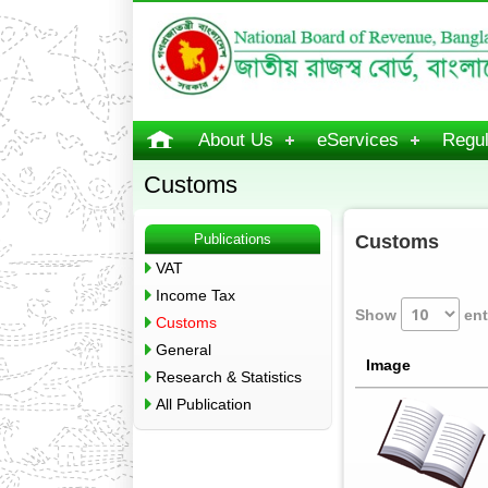
About Us
eServices
Regul
Customs
Publications
Customs
VAT
Income Tax
Show
ent
Customs
General
Image
Research & Statistics
All Publication