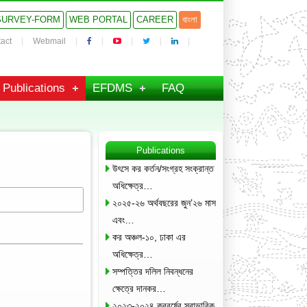
SURVEY-FORM
WEB PORTAL
CAREER
বাংলা
act
Webmail
Publications
EFDMS
FAQ
Publications
উৎসে কর কর্তন/সংগ্রহ সংক্রান্ত
অধিক্ষেত্র…
২০২৫-২৬ অর্থবছরের জুন’২৬ মাস
এবং…
কর অঞ্চল-১০, ঢাকা এর
অধিক্ষেত্র…
সম্পত্তির দলিল নিবন্ধনের
ক্ষেত্রে দানকর…
২০২৩-২০২৪ করবর্ষের স্বাভাবিক