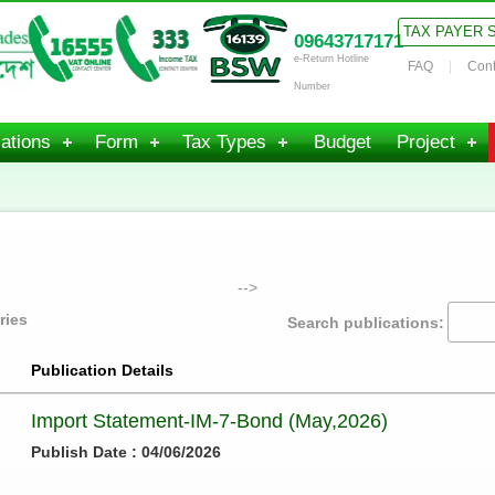
TAX PAYER 
09643717171
e-Return Hotline
FAQ
Cont
Number
ations
Form
Tax Types
Budget
Project
-->
ries
Search publications:
Publication Details
Import Statement-IM-7-Bond (May,2026)
Publish Date : 04/06/2026