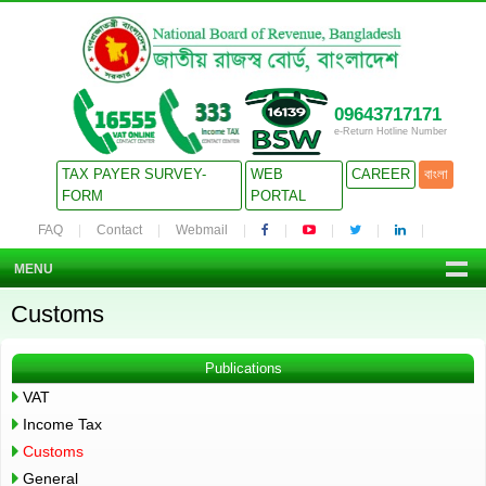
09643717171
e-Return Hotline Number
TAX PAYER SURVEY-
WEB
CAREER
বাংলা
FORM
PORTAL
FAQ
Contact
Webmail
MENU
Customs
Publications
VAT
Income Tax
Customs
General