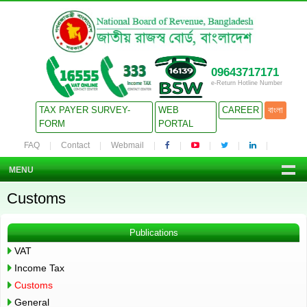
09643717171
e-Return Hotline Number
TAX PAYER SURVEY-
WEB
CAREER
বাংলা
FORM
PORTAL
FAQ
Contact
Webmail
MENU
Customs
Publications
VAT
Income Tax
Customs
General