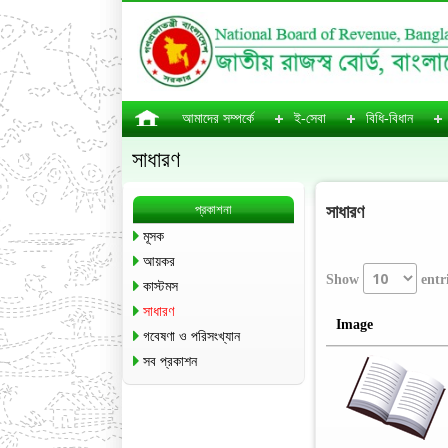
আমাদের সম্পর্কে
ই-সেবা
বিধি-বিধান
সাধারণ
প্রকাশনা
সাধারণ
মূসক
আয়কর
Show
entr
কাস্টমস
সাধারণ
Image
গবেষণা ও পরিসংখ্যান
সব প্রকাশন