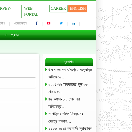
URVEY-
WEB
CAREER
ENGLISH
PORTAL
াযোগ
ওয়েবমেইল
প্রশ্ন
প্রকাশনা
উৎসে কর কর্তন/সংগ্রহ সংক্রান্ত
অধিক্ষেত্র…
২০২৫-২৬ অর্থবছরের জুন’২৬
মাস এবং…
কর অঞ্চল-১০, ঢাকা এর
অধিক্ষেত্র…
সম্পত্তির দলিল নিবন্ধনের
ক্ষেত্রে দানকর…
২০২৩-২০২৪ করবর্ষের স্বাভাবিক