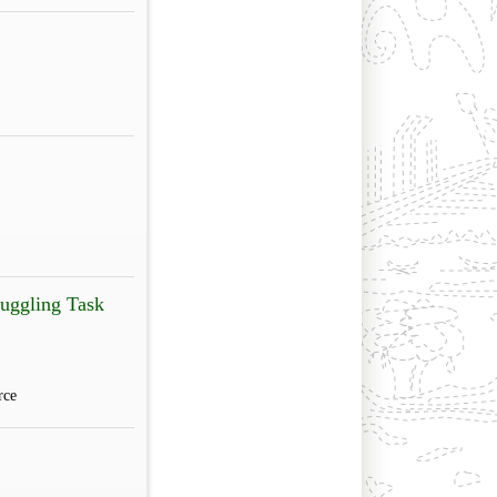
muggling Task
rce