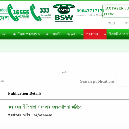
TAX PAYER S
09643717171
FORM
e-Return Hotline Number
প্রশ্ন
যোগ
ফরম
ট্যাক্স প্রকারভেদ
বাজেট
প্রকল্প
প্রকাশনা
ইএফডিএমএস
-->
ies
Search publications:
Publication Details
কর ব্যয় নীতিমালা এবং এর ব্যবস্থাপনা কাঠামো
প্রকাশনার তারিখ় : ১২/০৫/২০২৫