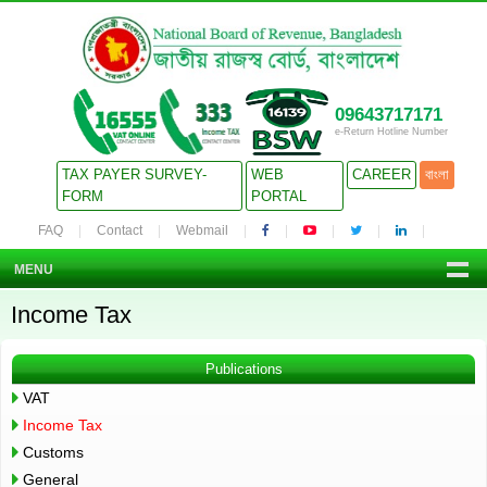
09643717171
e-Return Hotline Number
TAX PAYER SURVEY-
WEB
CAREER
বাংলা
FORM
PORTAL
FAQ
Contact
Webmail
MENU
Income Tax
Publications
VAT
Income Tax
Customs
General