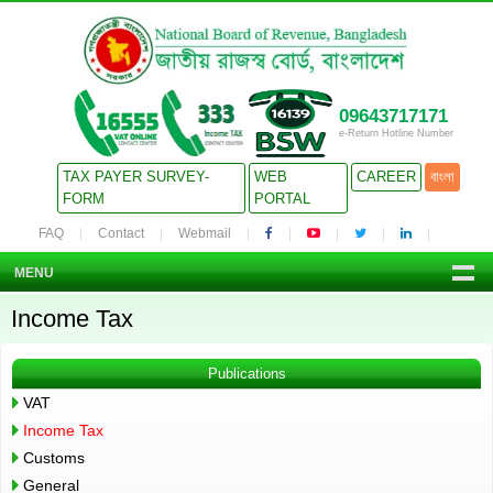
09643717171
e-Return Hotline Number
TAX PAYER SURVEY-
WEB
CAREER
বাংলা
FORM
PORTAL
FAQ
Contact
Webmail
MENU
Income Tax
Publications
VAT
Income Tax
Customs
General