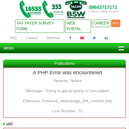
09643717171
e-Return Hotline Number
TAX PAYER SURVEY-
WEB
CAREER
বাংলা
FORM
PORTAL
FAQ
Contact
Webmail
MENU
Publications
A PHP Error was encountered
Severity: Notice
Message: Trying to get property of non-object
Filename: frontend_views/page_left_content.php
Line Number: 72
VAT