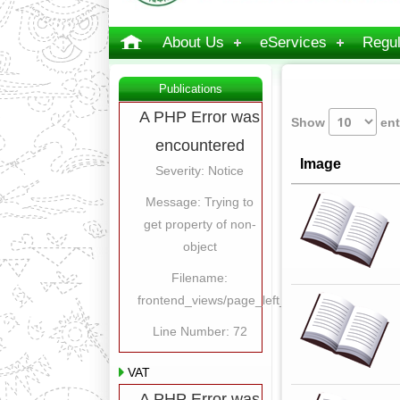
About Us
eServices
Regul
Publications
A PHP Error was
Show
ent
encountered
Image
Severity: Notice
Message: Trying to
get property of non-
object
Filename:
frontend_views/page_left_content.php
Line Number: 72
VAT
A PHP Error was