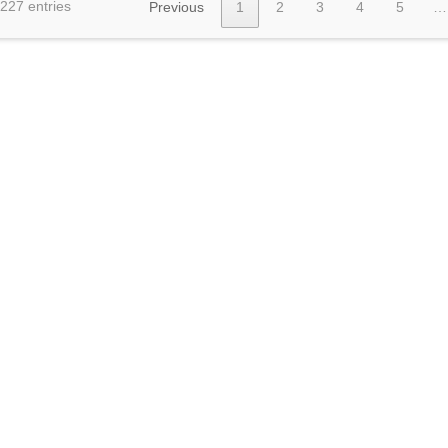
 227 entries
Previous
1
2
3
4
5
…