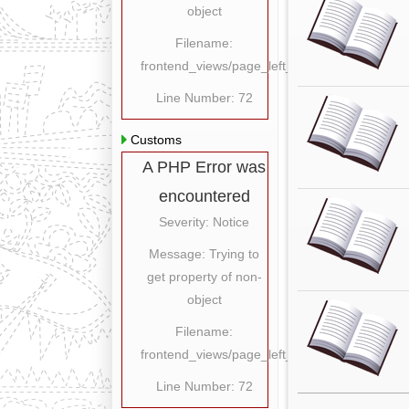
object
Filename:
frontend_views/page_left_content.php
Line Number: 72
Customs
A PHP Error was
encountered
Severity: Notice
Message: Trying to
get property of non-
object
Filename:
frontend_views/page_left_content.php
Line Number: 72