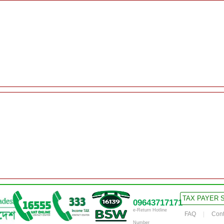
TAX PAYER 
09643717171
e-Return Hotline
FAQ
Cont
Number