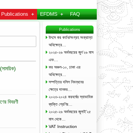
Publications
EFDMS
FAQ
Publications
উৎসে কর কর্তন/সংগ্রহ সংক্রান্ত
অধিক্ষেত্র…
২০২৫-২৬ অর্থবছরের জুন’২৬ মাস
এবং…
কর অঞ্চল-১০, ঢাকা এর
 (সাময়িক)
অধিক্ষেত্র…
সম্পত্তির দলিল নিবন্ধনের
ক্ষেত্রে দানকর…
২০২৩-২০২৪ করবর্ষের স্বাভাবিক
ণের বিবরণী
ব্যক্তি শ্রেণির…
২০২৫-২৬ অর্থবছরের জুলাই’২৫
মাস থেকে…
VAT Instruction