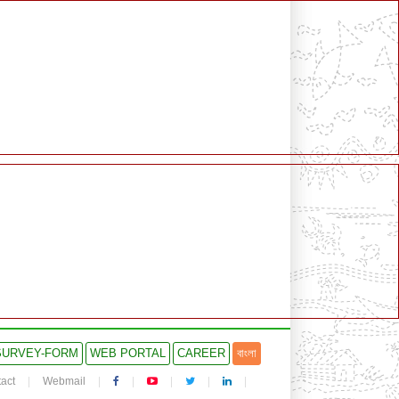
SURVEY-FORM
WEB PORTAL
CAREER
বাংলা
act
Webmail