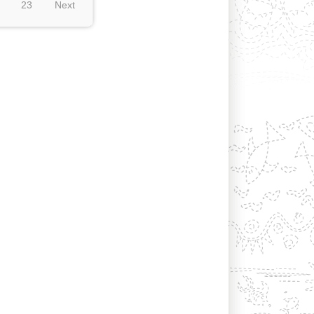
23
Next