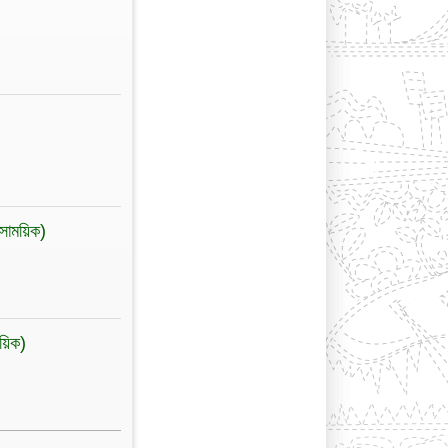
(সাময়িক)
ময়িক)