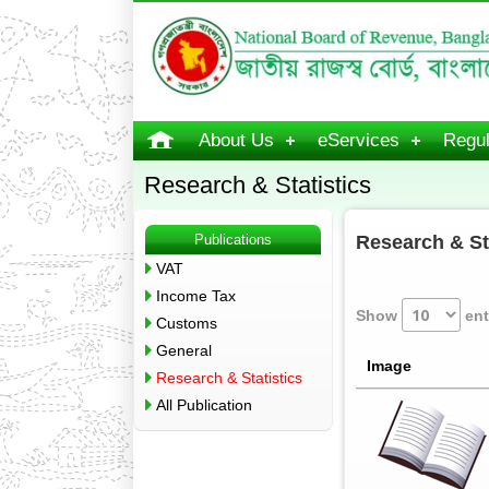
About Us
eServices
Regul
Research & Statistics
Publications
Research & St
VAT
Income Tax
Show
ent
Customs
General
Image
Research & Statistics
All Publication