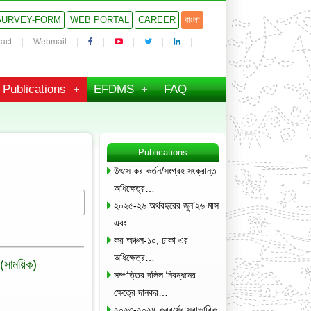
SURVEY-FORM
WEB PORTAL
CAREER
বাংলা
act
Webmail
Publications
EFDMS
FAQ
Publications
উৎসে কর কর্তন/সংগ্রহ সংক্রান্ত
অধিক্ষেত্র…
২০২৫-২৬ অর্থবছরের জুন’২৬ মাস
এবং…
কর অঞ্চল-১০, ঢাকা এর
অধিক্ষেত্র…
 (সাময়িক)
সম্পত্তির দলিল নিবন্ধনের
ক্ষেত্রে দানকর…
২০২৩-২০২৪ করবর্ষের স্বাভাবিক